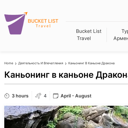
Bucket List
Ту
Travel
Арме
Home
Деятельность И Впечатления
Каньонинг В Каньоне Дракона
Каньонинг в каньоне Дракон
3 hours
4
April - August