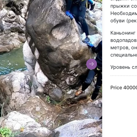
прыжки со
Необходим
обуви (ре
Каньонинг
водопадов 
метров, он
специальн
Уровень сл
Price
4000