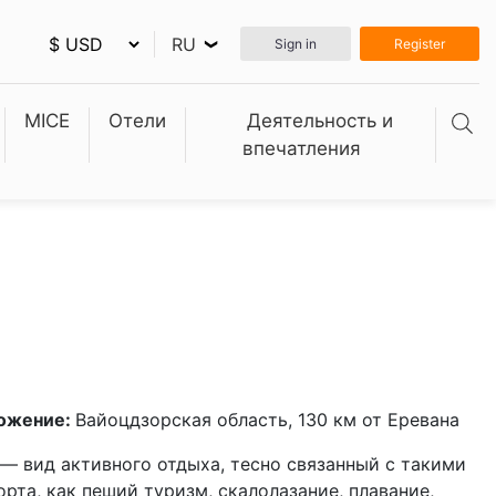
RU
Sign in
Register
❮
MICE
Отели
Деятельность и
впечатления
ожение:
Вайоцдзорская область, 130 км от Еревана
 — вид активного отдыха, тесно связанный с такими
рта, как пеший туризм, скалолазание, плавание,