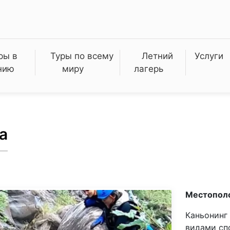
ры в
Туры по всему
Летний
Услуги
нию
миру
лагерь
а
Местопол
Каньонинг
видами спо