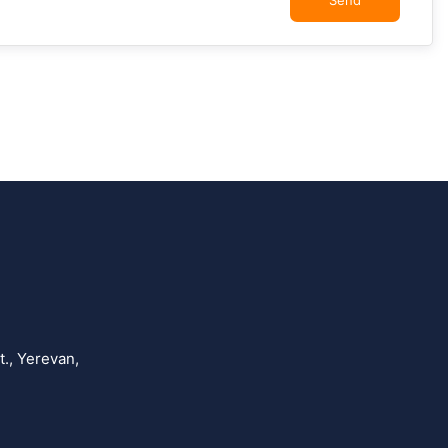
Send
., Yerevan,